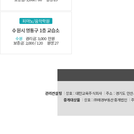
피아노/음악학원
수원시 영통구 1층 교습소
수원
권리금: 3,000
만원
보증금: 2,000 / 120
원생:27
관리컨설팅
상호 : 대한교육주식회사
주소 : 경기도 안산
중개대상물
상호 : ㈜매경부동산중개법인
주