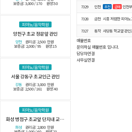
보증금: 3,000 / 170
원생:50
7329
인천
인천부
추천
급매
7328
금천
시흥 저렴한 피아노
피아노/음악학원
7327
동작
사당동 학교앞 관인
양천구 초교 정문앞 관인
매물번호
양천
권리금: 2,500
만원
보증금: 2,000 / 95
원생:15
문의하실 매물번호 입니다.
담당자연결
사무실연결
피아노/음악학원
서울 강동구 초교인근 관인
강동
권리금: 3,000
만원
보증금: 2,500 / 161
원생:40
피아노/음악학원
화성 병점구 초교앞 단지내 교습소-(시설최상)
화성
권리금: 2,800
만원
보증금: 1,000 / 60
원생:23