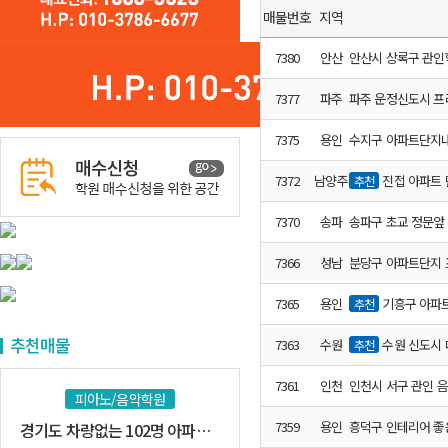
매물번호
지역
7380
안산
안산시 상록구 관인
7377
파주
7375
용인
수지구 아파트단지
7372
남양주
진접 아파트 
추천
7370
송파
송파구 초교 정문앞
7366
성남
분당구 아파트단지
7365
용인
기흥구 아파트
추천
추천매물
7363
수원
수원 신도시 
추천
7361
인천
인천시 서구 관인 
피아노/음악학원
7359
용인
흥덕구 인테리어 좋
경기도 차량없는 102명 아파트 밀집지역