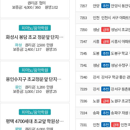
권리금: 협의
7357
안양
안양시 동안구 아파
추천
보증금: 4,000 / 360
원생:102
7353
인천
인천시 서구 아파트
피아노/음악학원
7350
성남
성남시 초교인
급매
화성시 봉담 초교 정문앞 단지내 관인음악
7347
시흥
시흥시 아파트
급매
화성
권리금: 2,500
만원
보증금: 2,400 / 137
원생:35
7345
도봉
도봉구 학교
추천
7341
성남
성남 수정구
추천
피아노/음악학원
7340
강서
용인수지구 초교정문앞 단지내 관인
용인
권리금: 3,200
만원
7339
강서
강서구 등촌동 실용
추천
보증금: 3,000 / 150
원생:25
7336
노원
노원구 초교
급매
피아노/음악학원
7334
송파
송파구 자원 
추천
평택 4700세대 초교앞 학원상가 관인
7331
인천
인천 
추천
급매
평택
권리금: 6,000
만원