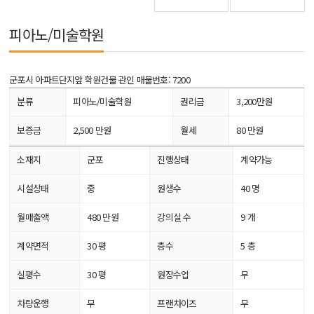
피아노/미술학원
군포시 아파트단지앞 학원건물 관인
매물번호: 7200
분류
피아노/미술학원
권리금
3,200만원
보증금
2,500 만원
월세
80 만원
소재지
군포
진행상태
계약가능
시설상태
중
원생수
40 명
월매출액
480 만원
강의실 수
9 개
계약면적
30 평
층수
5 층
실평수
30 평
원장수업
무
차량운행
무
프랜차이즈
무