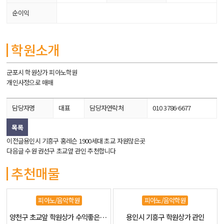
순이익
학원소개
군포시 학원상가 피아노학원
개인사정으로 매매
담당자명
대표
담당자연락처
010 3786-6677
목록
이전글
용인시 기흥구 홈레슨 1900세대 초교 자원많은곳
다음글
수원 권선구 초교앞 관인 추천합니다
추천매물
피아노/음악학원
피아노/음악학원
양천구 초교앞 학원상가 수익좋은 관인
용인시 기흥구 학원상가 관인