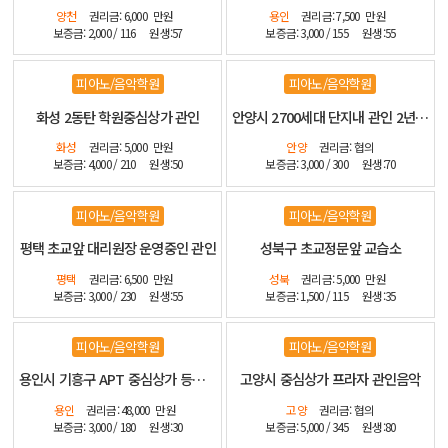
양천
권리금: 6,000
만원
용인
권리금: 7,500
만원
보증금: 2,000 / 116
원생:57
보증금: 3,000 / 155
원생:55
피아노/음악학원
피아노/음악학원
화성 2동탄 학원중심상가 관인
안양시 2700세대 단지내 관인 2년전 신설 인테리어 좋습니다
화성
권리금: 5,000
만원
안양
권리금: 협의
보증금: 4,000 / 210
원생:50
보증금: 3,000 / 300
원생:70
피아노/음악학원
피아노/음악학원
평택 초교앞 대리원장 운영중인 관인
성북구 초교정문앞 교습소
평택
권리금: 6,500
만원
성북
권리금: 5,000
만원
보증금: 3,000 / 230
원생:55
보증금: 1,500 / 115
원생:35
피아노/음악학원
피아노/음악학원
용인시 기흥구 APT 중심상가 등기매매 인테리어 최상
고양시 중심상가 프라자 관인음악
용인
권리금: 48,000
만원
고양
권리금: 협의
보증금: 3,000 / 180
원생:30
보증금: 5,000 / 345
원생:80