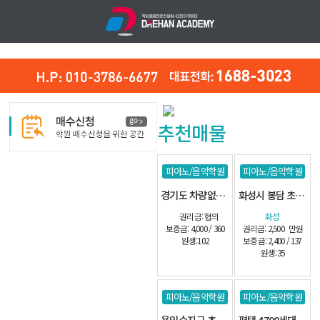
추천매물
피아노/음악학원
피아노/음악학원
경기도 차량없는 102명 아파트 밀집지역
화성시 봉담 초교 정문앞 단지내 관인음악
권리금: 협의
화성
보증금: 4,000 / 360
권리금: 2,500
만원
원생:102
보증금: 2,400 / 137
원생:35
피아노/음악학원
피아노/음악학원
용인수지구 초교정문앞 단지내 관인
평택 4700세대 초교앞 학원상가 관인