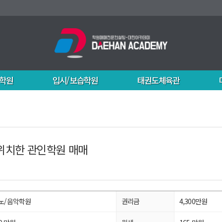
학원
입시/보습학원
태권도체육관
위치한 관인학원 매매
노/음악학원
권리금
4,300만원