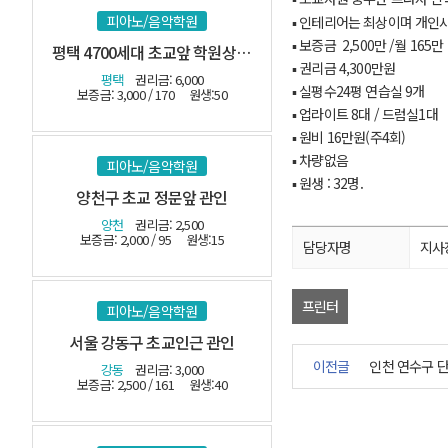
피아노/음악학원
▪ 인테리어는 최상이며 개
▪ 보증금 2,500만 /월 165
평택 4700세대 초교앞 학원상가 관인
▪ 권리금 4,300만원
평택
권리금: 6,000
▪ 실평수24평 연습실 9개
보증금: 3,000 / 170
원생:50
▪ 업라이트 8대 / 드럼실1대
▪ 원비 16만원(주4회)
▪ 차량없음
피아노/음악학원
▪ 원생 : 32명.
양천구 초교 정문앞 관인
양천
권리금: 2,500
보증금: 2,000 / 95
원생:15
담당자명
지사
프린터
피아노/음악학원
서울 강동구 초교인근 관인
이전글
인천 연수구 
강동
권리금: 3,000
보증금: 2,500 / 161
원생:40