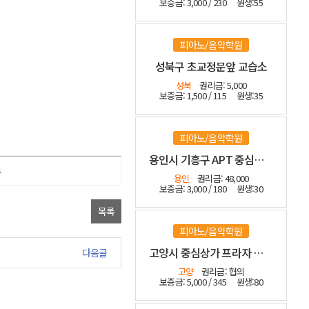
보증금: 3,000 / 230
원생:55
피아노/음악학원
성북구 초교정문앞 교습소
성북
권리금: 5,000
보증금: 1,500 / 115
원생:35
피아노/음악학원
용인시 기흥구 APT 중심상가 등기매매 인테리어 최상
4
용인
권리금: 48,000
보증금: 3,000 / 180
원생:30
목록
피아노/음악학원
고양시 중심상가 프라자 관인음악
다음글
고양
권리금: 협의
보증금: 5,000 / 345
원생:80