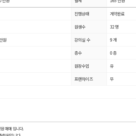
00 만원
월세
165 만원
진행상태
계약완료
원생수
32 명
 만원
강의실 수
9 개
평
층수
0 층
평
원장수업
유
프랜차이즈
무
원 매매 입니다.
신축학원입니다.