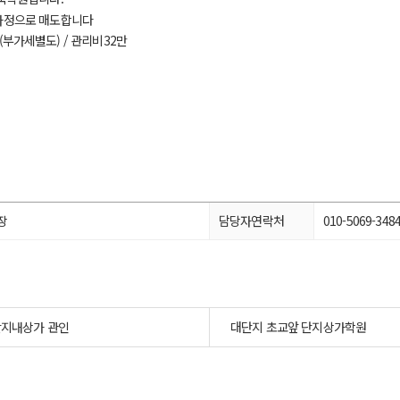
인사정으로 매도합니다
만 (부가세별도) / 관리비32만
장
담당자연락처
010-5069-348
단지내상가 관인
대단지 초교앞 단지상가학원