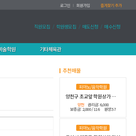
로그인
회원가입
즐겨찾기 추가
직원모집
학원생모집
매도신청
매수신청
미술학원
기타체육관
추천매물
피아노/음악학원
양천구 초교앞 학원상가 수익좋은 관인
양천
권리금: 6,000
보증금: 2,000 / 116
원생:57
피아노/음악학원