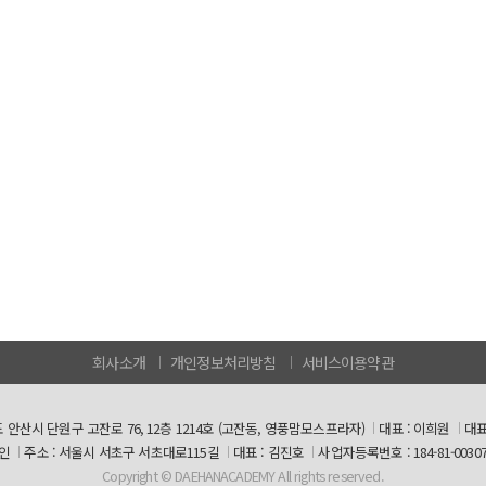
회사소개
개인정보처리방침
서비스이용약관
도 안산시 단원구 고잔로 76, 12층 1214호 (고잔동, 영풍맘모스프라자)
대표 : 이희원
대표전
인
주소 : 서울시 서초구 서초대로115길
대표 : 김진호
사업자등록번호 : 184-81-0030
Copyright ©
DAEHANACADEMY
All rights reserved.