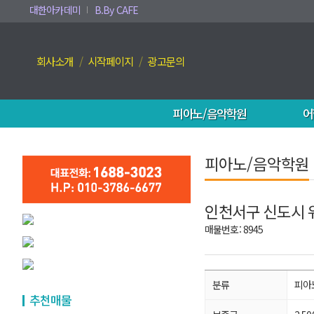
대한아카데미
B.By CAFE
회사소개
시작페이지
광고문의
피아노/음악학원
어
피아노/음악학원
인천서구 신도시 
매물번호: 8945
분류
피아
추천매물