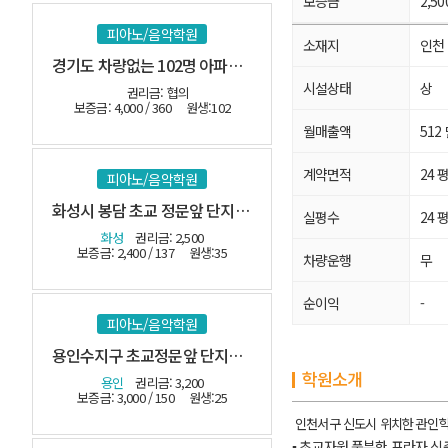
보증금
2,5
피아노/음악학원
소재지
인천
경기도 차량없는 102명 아파트 밀집지역
시설상태
상
권리금: 협의
보증금: 4,000 / 360
원생:102
월매출액
512
계약면적
24 
피아노/음악학원
화성시 봉담 초교 정문앞 단지내 관인음악
실평수
24 
화성
권리금: 2,500
보증금: 2,400 / 137
원생:35
차량운행
무
순이익
-
피아노/음악학원
용인수지구 초교정문앞 단지내 관인
학원소개
용인
권리금: 3,200
보증금: 3,000 / 150
원생:25
인천서구 신도시 위치한 관인학
▪ 초교자원 풍부한 프라자 