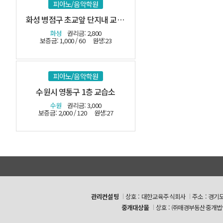
피아노/음악학원
화성 병점구 초교앞 단지내 교습소-(시설최상)
화성
권리금: 2,800
보증금: 1,000 / 60
원생:23
피아노/음악학원
수원시 영통구 1층 교습소
수원
권리금: 3,000
보증금: 2,000 / 120
원생:27
관리컨설팅
상호 : 대한교육주식회사
주소 : 경기
중개대상물
상호 : ㈜매경부동산중개법