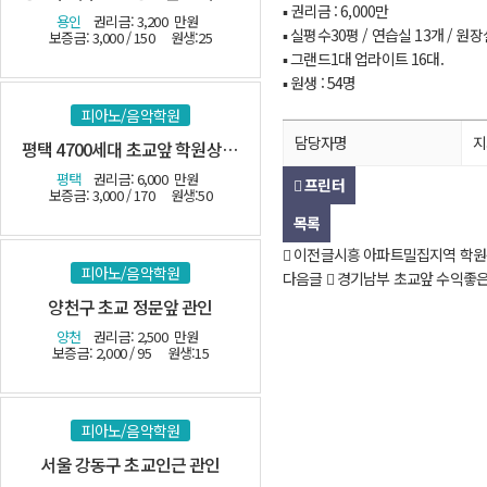
▪ 권리금 : 6,000만
용인
권리금: 3,200
만원
▪ 실평수30평 / 연습실 13개 / 원
보증금: 3,000 / 150
원생:25
▪ 그랜드1대 업라이트 16대.
▪ 원생 : 54명
피아노/음악학원
담당자명
지
평택 4700세대 초교앞 학원상가 관인
평택
권리금: 6,000
만원
프린터
보증금: 3,000 / 170
원생:50
목록
이전글
시흥 아파트밀집지역 학
피아노/음악학원
다음글
경기남부 초교앞 수익좋은
양천구 초교 정문앞 관인
양천
권리금: 2,500
만원
보증금: 2,000 / 95
원생:15
피아노/음악학원
서울 강동구 초교인근 관인