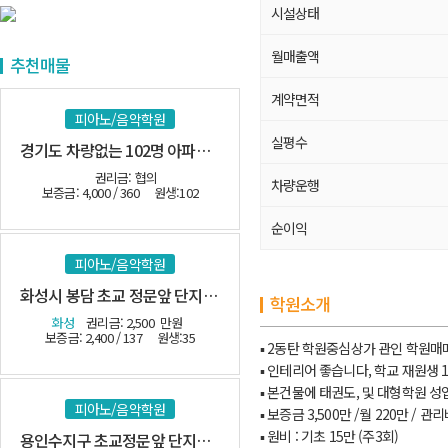
시설상태
월매출액
추천매물
계약면적
피아노/음악학원
실평수
경기도 차량없는 102명 아파트 밀집지역
권리금: 협의
차량운행
보증금: 4,000 / 360
원생:102
순이익
피아노/음악학원
화성시 봉담 초교 정문앞 단지내 관인음악
학원소개
화성
권리금: 2,500
만원
보증금: 2,400 / 137
원생:35
▪ 2동탄 학원중심상가 관인 학원매
▪ 인테리어 좋습니다, 학교 재원생 1
▪ 본건물에 태권도, 및 대형학원 성
피아노/음악학원
▪ 보증금 3,500만 /월 220만 / 관
▪ 원비 : 기초 15만 (주3회)
용인수지구 초교정문앞 단지내 관인