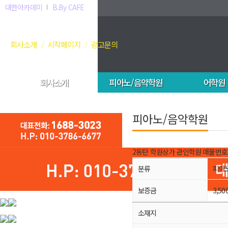
대한아카데미
B.By CAFE
회사소개
시작페이지
광고문의
회사소개
피아노/음악학원
어학원
피아노/음악학원
2동탄 학원상가 관인학원
매물번호:
분류
피아
보증금
3,50
소재지