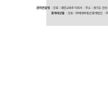
관리컨설팅
상호 : 대한교육주식회사
주소 : 경기도 안산
중개대상물
상호 : ㈜매경부동산중개법인
주