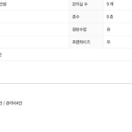
 만원
강의실 수
9 개
평
층수
0 층
평
원장수업
유
프랜차이즈
무
만
6만 / 관리비4만