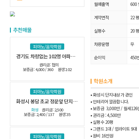
월매출액
600
계약면적
22 
추천매물
실평수
20 
차량운행
무
피아노/음악학원
경기도 차량없는 102명 아파트 밀집지역
순이익
450
권리금: 협의
보증금: 4,000 / 360
원생:102
학원소개
피아노/음악학원
▪ 화성시 단지내상가 관인
화성시 봉담 초교 정문앞 단지내 관인음악
▪ 인테리어 깔끔합니다.
▪ 보증금 3,000만 / 월세12
화성
권리금: 2,500
보증금: 2,400 / 137
원생:35
▪ 권리금 : 4,500만
▪ 실평수 20평
▪ 그랜드 1대 / 업라이트 9대
▪ 원비 16만원
피아노/음악학원