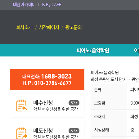
대한아카데미
B.By CAFE
회사소개
시작페이지
광고문의
피아노/음악학원
어
피아노/음악학원
화성 동탄신도시 단지내 관인
분류
피아
보증금
3,0
소재지
화성
시설상태
중