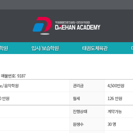
학원
입시/보습학원
태권도체육관
매물번호: 9187
노/음악학원
권리금
4,500만원
00 만원
월세
126 만원
진행상태
계약가능
원생수
30 명