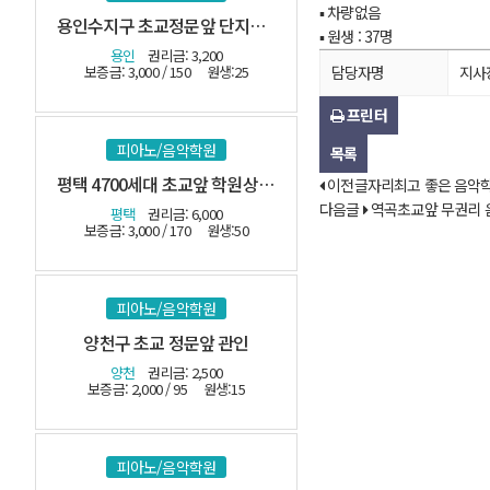
▪ 차량없음
용인수지구 초교정문앞 단지내 관인
▪ 원생 : 37명
용인
권리금: 3,200
보증금: 3,000 / 150
원생:25
담당자명
지사
프린터
피아노/음악학원
목록
평택 4700세대 초교앞 학원상가 관인
이전글
자리최고 좋은 음악
다음글
역곡초교앞 무권리 
평택
권리금: 6,000
보증금: 3,000 / 170
원생:50
피아노/음악학원
양천구 초교 정문앞 관인
양천
권리금: 2,500
보증금: 2,000 / 95
원생:15
피아노/음악학원