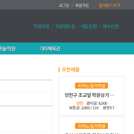
로그인
회원가입
즐겨찾기 추가
직원모집
학원생모집
매도신청
매수신청
미술학원
기타체육관
추천매물
피아노/음악학원
양천구 초교앞 학원상가 수익좋은 관인
양천
권리금: 6,000
보증금: 2,000 / 116
원생:57
피아노/음악학원