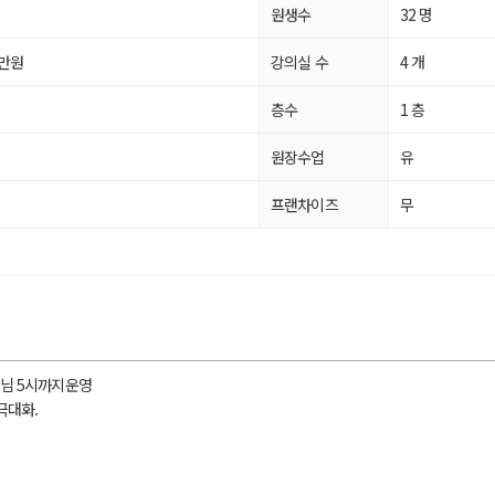
원생수
32 명
 만원
강의실 수
4 개
평
층수
1 층
평
원장수업
유
프랜차이즈
무
장님 5시까지운영
극대화.