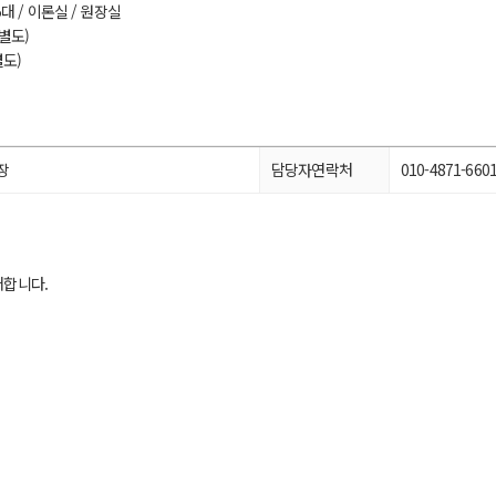
대 / 이론실 / 원장실
 별도)
도)
장
담당자연락처
010-4871-660
매합니다.