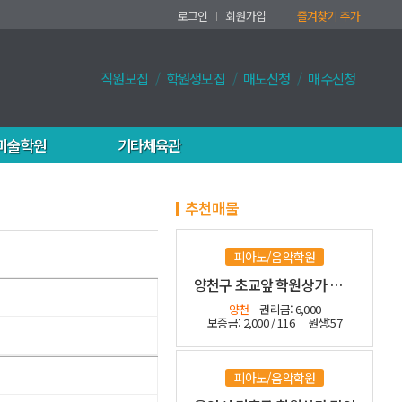
로그인
회원가입
즐겨찾기 추가
직원모집
학원생모집
매도신청
매수신청
미술학원
기타체육관
추천매물
피아노/음악학원
양천구 초교앞 학원상가 수익좋은 관인
양천
권리금: 6,000
보증금: 2,000 / 116
원생:57
피아노/음악학원