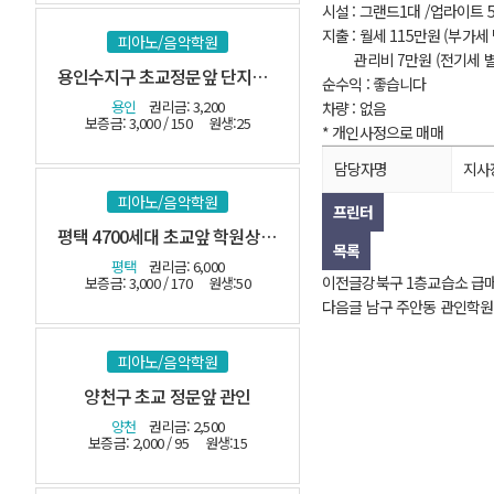
시설 : 그랜드1대 /업라이트 5
지출 :
월세 115만원 (부가세
피아노/음악학원
관리비 7만원 (전기세 별
용인수지구 초교정문앞 단지내 관인
순수익 : 좋습니다
용인
권리금: 3,200
차량 : 없음
보증금: 3,000 / 150
원생:25
* 개인사정으로 매매
담당자명
지사
피아노/음악학원
프린터
평택 4700세대 초교앞 학원상가 관인
목록
평택
권리금: 6,000
이전글
강북구 1층교습소 급
보증금: 3,000 / 170
원생:50
다음글
남구 주안동 관인학원
피아노/음악학원
양천구 초교 정문앞 관인
양천
권리금: 2,500
보증금: 2,000 / 95
원생:15