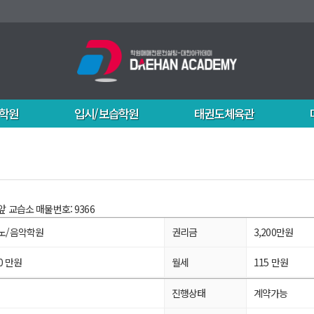
학원
입시/보습학원
태권도체육관
앞 교습소
매물번호: 9366
노/음악학원
권리금
3,200만원
00 만원
월세
115 만원
진행상태
계약가능