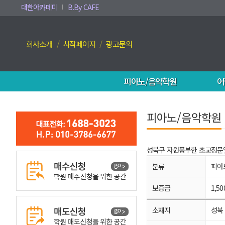
대한아카데미
B.By CAFE
회사소개
시작페이지
광고문의
피아노/음악학원
어
피아노/음악학원
성북구 자원풍부한 초교정문
분류
피아
보증금
1,5
소재지
성북