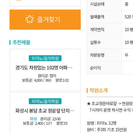
시설상태
중
월매출액
520
계약면적
10 
추천매물
실평수
10 
차량운행
무
피아노/음악학원
경기도 차량없는 102명 아파트 밀집지역
순이익
권리금: 협의
보증금: 4,000 / 360
원생:102
학원소개
피아노/음악학원
★ 초교정문바로앞 -> 현원
화성시 봉담 초교 정문앞 단지내 관인음악
7시까지 운영 하시면 수익 
화성
권리금: 2,500
원생 : 피아노 32명
보증금: 2,400 / 137
원생:35
원비 : 주3회 기초 15만원